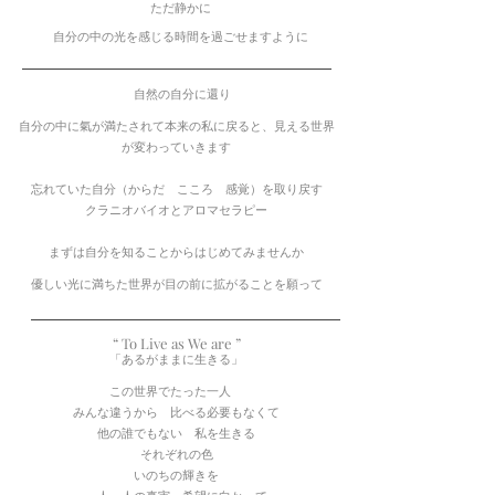
ただ静かに
自分の中の光を感じる時間を過ごせますように
自然の自分
に還り
​自分の中に氣が満たされて本来の私に戻ると、見える世界
が変わっていきます
忘れていた自分（からだ こころ 感覚）を取り戻す
クラニオバイオとアロマセラピー
まずは
自分を知ることからはじ
めてみ
ませんか
優
しい​光に満ちた
世界が目の前に拡がることを願って
“ To Live as We
are ”
「あるがままに生きる」
この世界でたった一人
みんな違うから 比べる必要もなくて
他の誰でもない 私を生きる
それぞれの色
いのちの輝きを