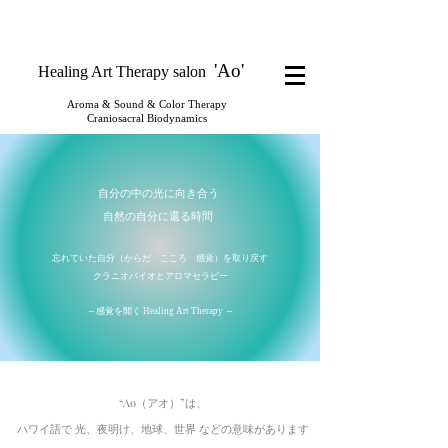
'Ao
'
​Healing Art Therapy salon
Aroma ​& Sound & Color Therapy
Craniosacral Biodynamics
​自分の中の光に向き合う
​自然の自分に還る時間
忘れていた自分（からだ こころ 感覚）を取り戻す
クラニオバイオとアロマセラピー
～感覚を開く Healing Art Therapy ～
“Ao（アオ）”は、
ハワイ語で 光、夜明け、地球、世界 などの意味があります