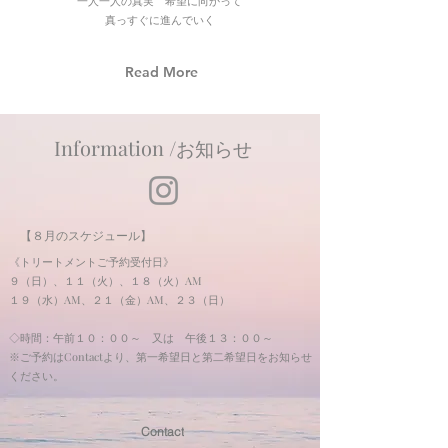
​一人一人の真実 希望に向かって​
真っすぐに進んでいく
Read More
Informat
ion /
お知らせ
​【８月のスケジュール】
《トリートメントご予約受付日》
９（日）、１１（火）、１８（火）AM
１９（水）AM、２１（金）AM、２３（日）
◇
時間：午前１０：００～ 又は
午後１３：００～
※
ご予約はContactより、第一希望日と第二希望日をお知らせ
ください。
Contact